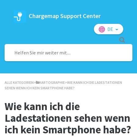
Chargemap Support Center
DE
ALLE KATEGORIEN
​>​
​KARTOGRAPHIE
​>​ WIE KANN ICH DIE LADESTATIONEN
SEHEN WENN ICH KEIN SMARTPHONE HABE?
Wie kann ich die
Ladestationen sehen wenn
ich kein Smartphone habe?