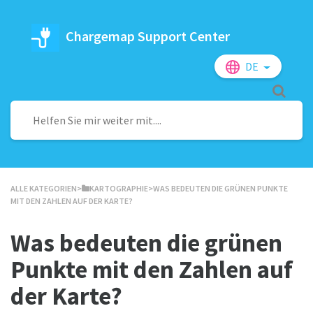
Chargemap Support Center
DE
ALLE KATEGORIEN
​>​
​KARTOGRAPHIE
​>​ WAS BEDEUTEN DIE GRÜNEN PUNKTE
MIT DEN ZAHLEN AUF DER KARTE?
Was bedeuten die grünen
Punkte mit den Zahlen auf
der Karte?