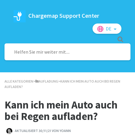
Chargemap Support Center
DE
ALLE KATEGORIEN
​>​
​AUFLADUNG
​>​ KANN ICH MEIN AUTO AUCH BEI REGEN
AUFLADEN?
Kann ich mein Auto auch
bei Regen aufladen?
AKTUALISIERT 30/11/21 VON YOANN