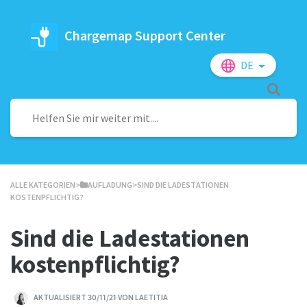
Chargemap Support Center
DE
ALLE KATEGORIEN
​>​
​AUFLADUNG
​>​ SIND DIE LADESTATIONEN
KOSTENPFLICHTIG?
Sind die Ladestationen
kostenpflichtig?
AKTUALISIERT 30/11/21 VON LAETITIA