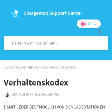
Chargemap Support Center
DE
ALLE KATEGORIEN
​>​
​AUFLADUNG
​>​ VERHALTENSKODEX
Verhaltenskodex
AKTUALISIERT 4/4/23 VON LAETITIA
DAMIT JEDER BESTMÖGLICH VON DEN LADESTATIONEN