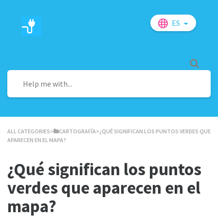
ES
ALL CATEGORIES
​>​
​CARTOGRAFÍA
​>​ ¿QUÉ SIGNIFICAN LOS PUNTOS VERDES QUE
APARECEN EN EL MAPA?
¿Qué significan los puntos
verdes que aparecen en el
mapa?