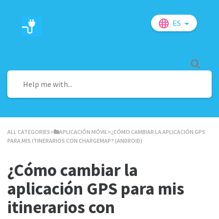
ES
ALL CATEGORIES
​>​
​APLICACIÓN MÓVIL
​>​ ¿CÓMO CAMBIAR LA APLICACIÓN GPS
PARA MIS ITINERARIOS CON CHARGEMAP? (ANDROID)
¿Cómo cambiar la
aplicación GPS para mis
itinerarios con