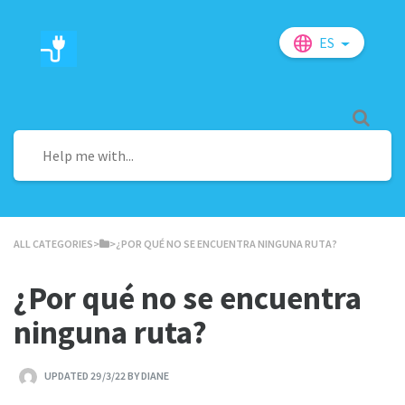
ES
ALL CATEGORIES
​>​
​>​ ¿POR QUÉ NO SE ENCUENTRA NINGUNA RUTA?
¿Por qué no se encuentra
ninguna ruta?
UPDATED 29/3/22 BY DIANE