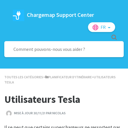
Chargemap Support Center
FR
TOUTES LES CATÉGORIES
​>​
​PLANIFICATEUR D'ITINÉRAIRE
​>​ UTILISATEURS
TESLA
Utilisateurs Tesla
MISE À JOUR 30/11/21 PAR NICOLAS
Il se peut que certains superchargeurs ne ressortent pas