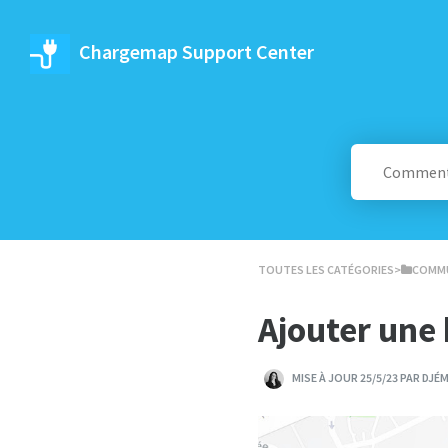
Chargemap Support Center
TOUTES LES CATÉGORIES
​>​
​COMM
Ajouter une
MISE À JOUR 25/5/23 PAR DJÉ