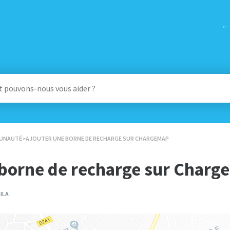
← 
UNAUTÉ
​>​ AJOUTER UNE BORNE DE RECHARGE SUR CHARGEMAP
 borne de recharge sur Char
MILA