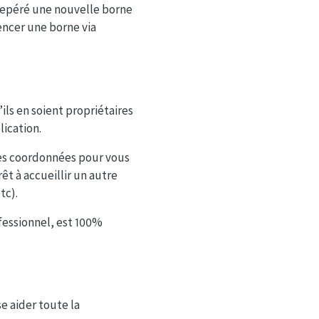
 repéré une nouvelle borne
encer une borne via
ls en soient propriétaires
lication.
les coordonnées pour vous
t à accueillir un autre
tc).
fessionnel, est 100%
e aider toute la