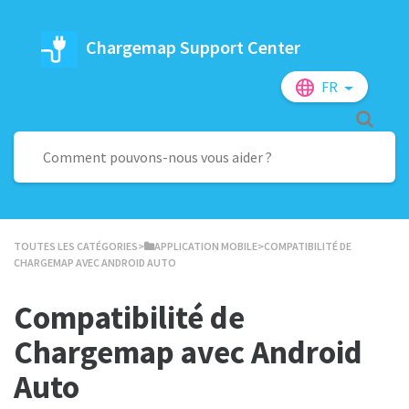
Chargemap Support Center
FR
TOUTES LES CATÉGORIES
​>​
​APPLICATION MOBILE
​>​ COMPATIBILITÉ DE
CHARGEMAP AVEC ANDROID AUTO
Compatibilité de
Chargemap avec Android
Auto