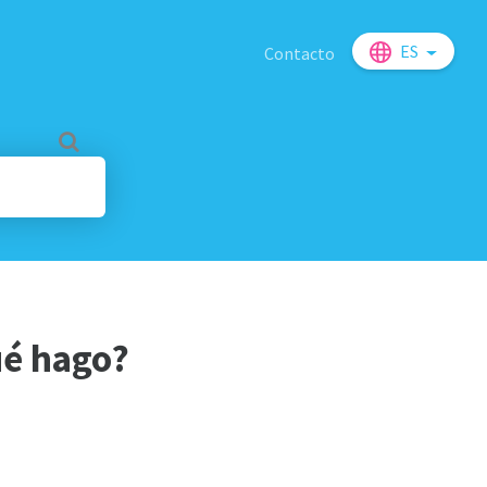
ES
Contacto
ué hago?