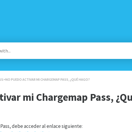
SS
​>​ NO PUEDO ACTIVAR MI CHARGEMAP PASS, ¿QUÉ HAGO?
tivar mi Chargemap Pass, ¿Q
Pass, debe acceder al enlace siguiente: