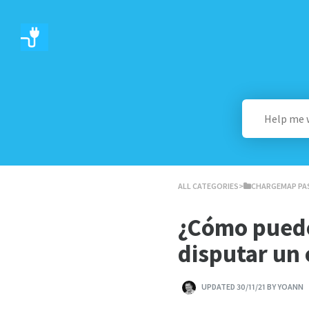
ALL CATEGORIES
​>​
​CHARGEMAP PA
¿Cómo puedo 
disputar un 
UPDATED 30/11/21 BY YOANN