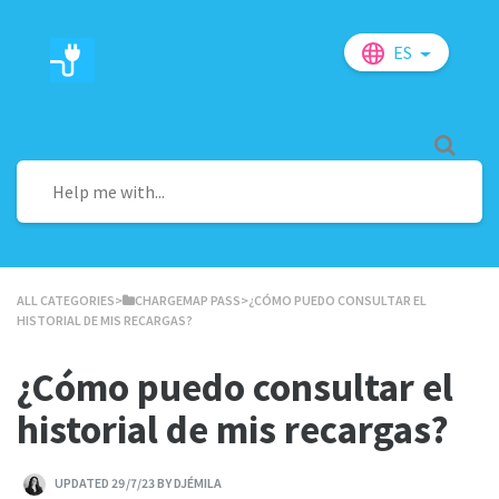
ES
ALL CATEGORIES
​>​
​CHARGEMAP PASS
​>​ ¿CÓMO PUEDO CONSULTAR EL
HISTORIAL DE MIS RECARGAS?
¿Cómo puedo consultar el
historial de mis recargas?
UPDATED 29/7/23 BY DJÉMILA