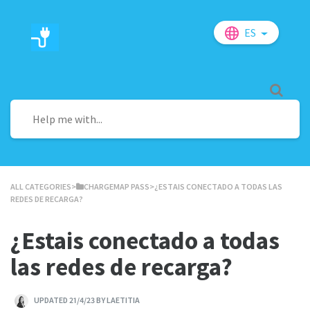
ES
ALL CATEGORIES
​>​
​CHARGEMAP PASS
​>​ ¿ESTAIS CONECTADO A TODAS LAS
REDES DE RECARGA?
¿Estais conectado a todas
las redes de recarga?
UPDATED 21/4/23 BY LAETITIA