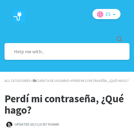
ES
ALL CATEGORIES
​>​
​CUENTA DE USUARIO
​>​ PERDÍ MI CONTRASEÑA, ¿QUÉ HAGO?
Perdí mi contraseña, ¿Qué
hago?
UPDATED 30/11/21 BY YOANN