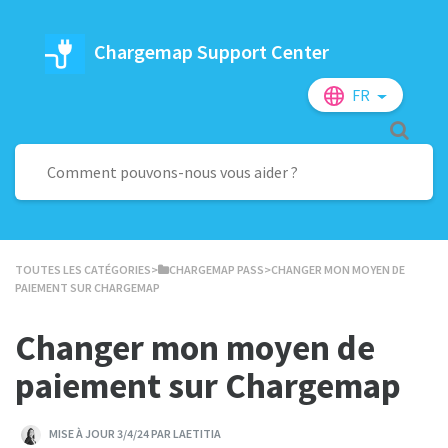
Chargemap Support Center
FR
TOUTES LES CATÉGORIES
​>​
​CHARGEMAP PASS
​>​ CHANGER MON MOYEN DE
PAIEMENT SUR CHARGEMAP
Changer mon moyen de
paiement sur Chargemap
MISE À JOUR 3/4/24 PAR LAETITIA