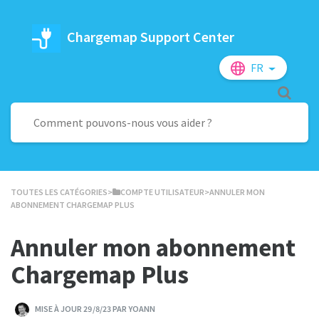
Chargemap Support Center
FR
TOUTES LES CATÉGORIES
​>​
​COMPTE UTILISATEUR
​>​ ANNULER MON
ABONNEMENT CHARGEMAP PLUS
Annuler mon abonnement
Chargemap Plus
MISE À JOUR 29/8/23 PAR YOANN