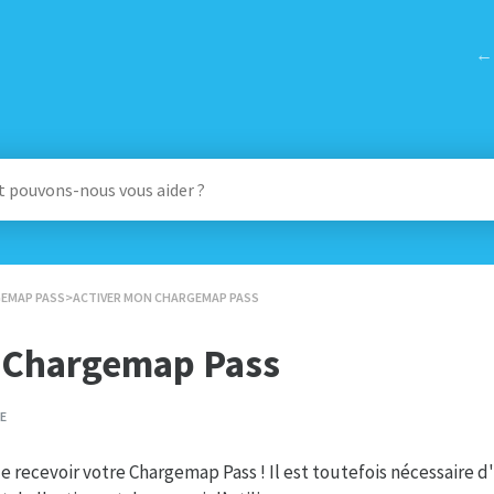
← 
GEMAP PASS
​>​ ACTIVER MON CHARGEMAP PASS
 Chargemap Pass
NE
de recevoir votre Chargemap Pass ! Il est toutefois nécessaire d