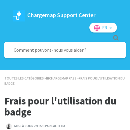
Chargemap Support Center
FR
TOUTES LES CATÉGORIES
​>​
​CHARGEMAP PASS
​>​ FRAIS POUR L'UTILISATION DU
BADGE
Frais pour l'utilisation du
badge
MISE À JOUR 2/11/23 PAR LAETITIA