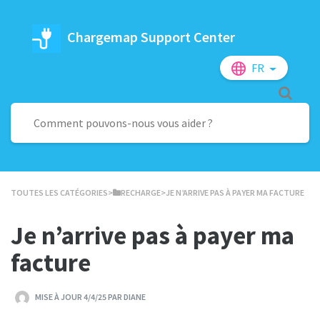
Chargemap Support Center
FR
TOUTES LES CATÉGORIES
​>​
​RECHARGE
​>​ JE N’ARRIVE PAS À PAYER MA FACTURE
Je n’arrive pas à payer ma
facture
MISE À JOUR 4/4/25 PAR DIANE